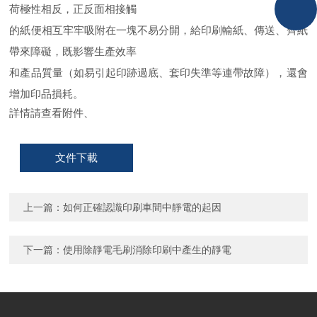
荷極性相反，正反面相接觸
的紙便相互牢牢吸附在一塊不易分開，給印刷輸紙、傳送、齊紙
帶來障礙，既影響生產效率
和產品質量（如易引起印跡過底、套印失準等連帶故障），還會
增加印品損耗。
詳情請查看附件、
文件下載
上一篇：
如何正確認識印刷車間中靜電的起因
下一篇：
使用除靜電毛刷消除印刷中產生的靜電