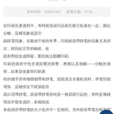
發布時間：2009/12/4 點擊次數：2731
在印刷生產過程中，有時紙張或印品相互吸引粘連在一起，難以
分離，這種現象就是印
刷靜電現象。在氣候干燥的冬季，印刷紙張帶靜電的現象尤為突
出，輕則給正常的輸紙、收
紙和齊紙造成障礙，重則無法開機印刷。
印刷的過程中包含著頻繁的撞擊，摩擦以及接觸——分離的過
程，結果是使參與印刷過
程的幾乎所有物體都帶有靜電。當紙張含水量較高時，導電性能
增加，這種情況下紙張較容
易出現帶靜電。紙張帶靜電有時是一種原因引起的，有時是幾種
情況并發造成的，各種紙或
各批紙所帶靜電的大小也并不一定相同。另外紙張帶電后兩面電